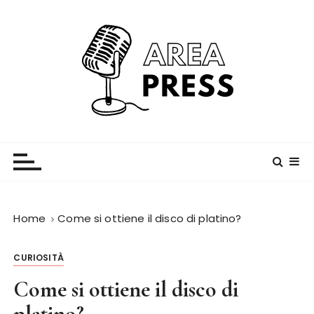
S
a
l
t
a
a
l
c
Area Press
o
n
t
e
n
Home
Come si ottiene il disco di platino?
u
t
CURIOSITÀ
o
Come si ottiene il disco di
platino?