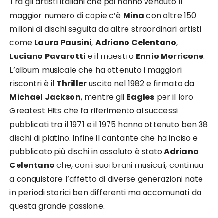
Tra gli artisti italiani che poi hanno venduto il
maggior numero di copie c’è
Mina
con oltre 150
milioni di dischi seguita da altre straordinari artisti
come
Laura Pausini
,
Adriano Celentano
,
Luciano Pavarotti
e il maestro
Ennio Morricone
.
L’album musicale che ha ottenuto i maggiori
riscontri è il
Thriller
uscito nel 1982 e firmato da
Michael Jackson
, mentre gli
Eagles
per il loro
Greatest Hits che fa riferimento ai successi
pubblicati tra il 1971 e il 1975 hanno ottenuto ben 38
dischi di platino. Infine il cantante che ha inciso e
pubblicato più dischi in assoluto è stato
Adriano
Celentano
che, con i suoi brani musicali, continua
a conquistare l’affetto di diverse generazioni nate
in periodi storici ben differenti ma accomunati da
questa grande passione.