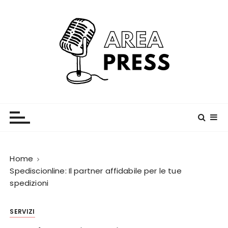
S
a
l
t
a
a
l
c
Area Press
o
n
t
e
n
Home
u
Spediscionline: Il partner affidabile per le tue
spedizioni
t
o
SERVIZI