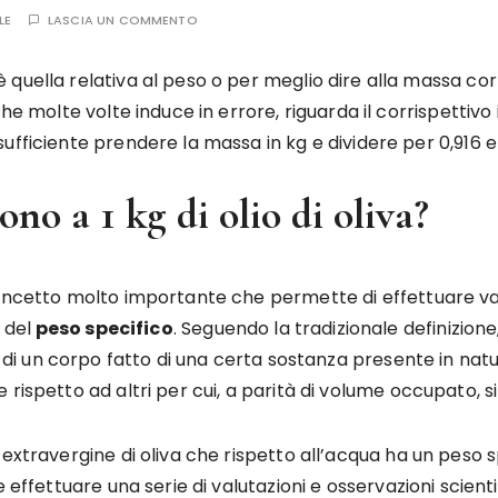
LE
LASCIA UN COMMENTO
 quella relativa al peso o per meglio dire alla massa c
e molte volte induce in errore, riguarda il corrispettivo in l
ficiente prendere la massa in kg e dividere per 0,916 e si o
no a 1 kg di olio di oliva?
concetto molto importante che permette di effettuare val
 del
peso specifico
. Seguendo la tradizionale definizione
di un corpo fatto di una certa sostanza presente in natu
 rispetto ad altri per cui, a parità di volume occupato,
 extravergine di oliva che rispetto all’acqua ha un peso 
e effettuare una serie di valutazioni e osservazioni scie