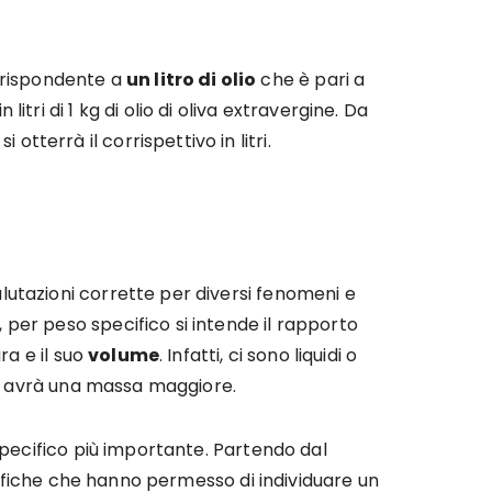
orrispondente a
un litro di olio
che è pari a
itri di 1 kg di olio di oliva extravergine. Da
tterrà il corrispettivo in litri.
utazioni corrette per diversi fenomeni e
, per peso specifico si intende il rapporto
ra e il suo
volume
. Infatti, ci sono liquidi o
 si avrà una massa maggiore.
specifico più importante. Partendo dal
ntifiche che hanno permesso di individuare un