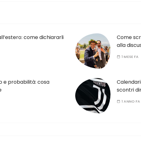
l’estero: come dichiararli
Come scri
alla discu
1 MESE FA
to e probabilità: cosa
Calendari
e
scontri d
1 ANNO FA