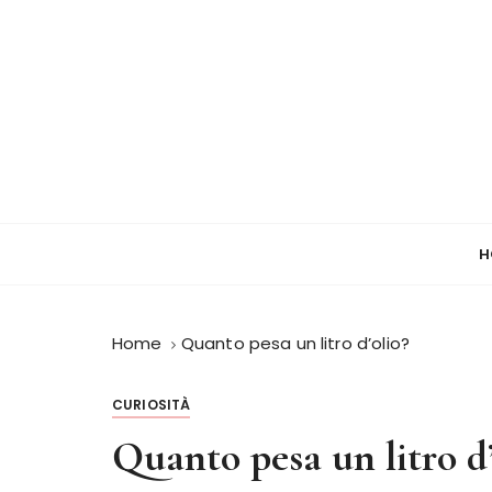
S
a
l
t
a
a
l
c
Area Press
o
H
n
t
e
n
Home
Quanto pesa un litro d’olio?
u
t
CURIOSITÀ
o
Quanto pesa un litro d’