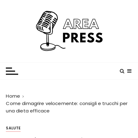
S
a
l
t
a
a
l
c
Area Press
o
n
t
e
n
Home
u
Come dimagrire velocemente: consigli e trucchi per
una dieta efficace
t
o
SALUTE