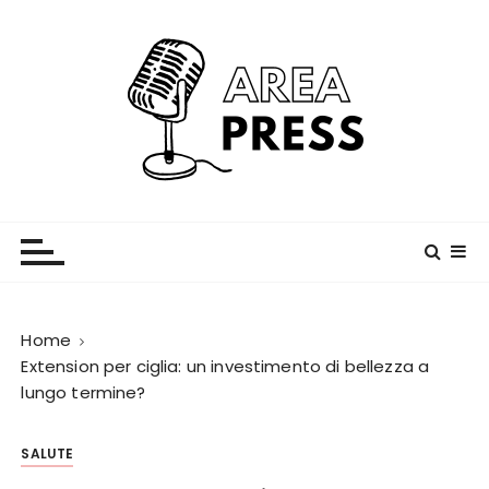
S
a
l
t
a
a
l
c
Area Press
o
n
t
e
n
Home
u
Extension per ciglia: un investimento di bellezza a
lungo termine?
t
o
SALUTE